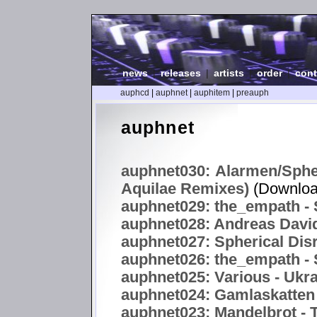
news
|
releases
|
artists
|
order
|
cont
auphcd
|
auphnet
|
auphitem
|
preauph
auphnet
auphnet030: Alarmen/Spher
Aquilae Remixes)
(Downloa
auphnet029: the_empath - S
auphnet028: Andreas Davi
auphnet027: Spherical Disr
auphnet026: the_empath - S
auphnet025: Various - Uk
auphnet024: Gamlaskatten 
auphnet023: Mandelbrot -