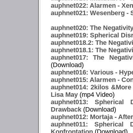
auphnet022: Alarmen - Xe
auphnet021: Wesenberg -
auphnet020: The Negativity
auphnet019: Spherical Dis
auphnet018.2: The Negativ
auphnet018.1: The Negativi
auphnet017: The Negativ
(Download)
auphnet016: Various - Hype
auphnet015: Alarmen - Co
auphnet014: 2kilos &More f
Lisa May
(mp4 Video)
auphnet013: Spherical 
Drawback
(Download)
auphnet012: Mortaja - After
auphnet011: Spherical 
Konfrontation
(Download)